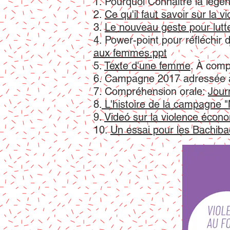
1. Pourquoi Connaître la lég
2.
Ce qu'il faut savoir sur la 
3.
Le nouveau geste pour lutt
4. Power-point pour réfléchir
aux femmes.ppt
5.
Texte d'une femme
. À com
6. Campagne 2017 adressée a
7. Compréhension orale:
Jour
8.
L'histoire de la campagne 
9.
Videó sur la violence écon
10.
Un essai pour les Bachib