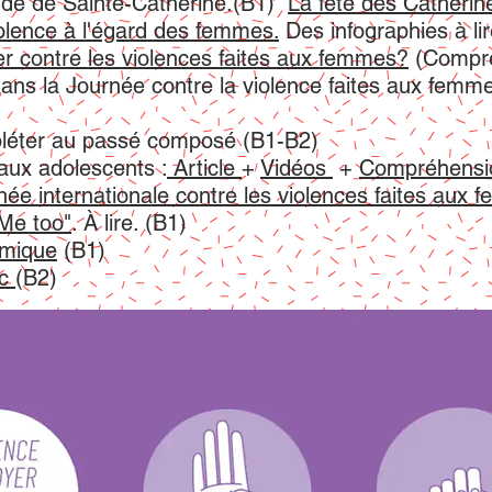
ende de Sainte-Catherine.(B1)
La fête des Catherin
violence à l'égard des femmes.
Des infographies à li
er contre les violences faites aux femmes?
(Compré
 dans la Journée contre la violence faites aux fem
pléter au passé composé (B1-B2)
ux adolescents :
Article
+
Vidéos
+
Compréhensio
née internationale contre les violences faites aux
"Me too"
. À lire. (B1)
omique
(B1)
ac
(B2)