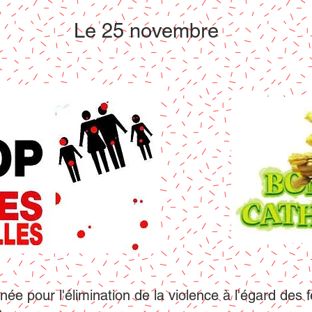
Le 25 novembre
née pour l'élimination de la violence à l'égard d
es 