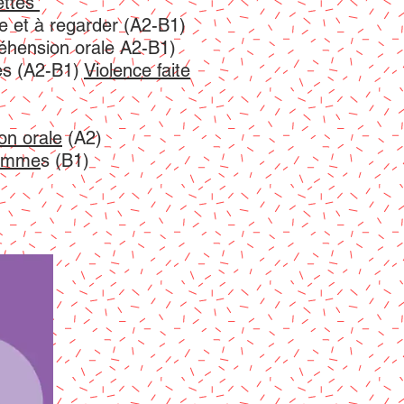
ettes
re et à regarder (A2-B1)
hension orale A2-B1)
mes (A2-B1)
Violence faite
n orale
(A2)
 femme
s
(B1)